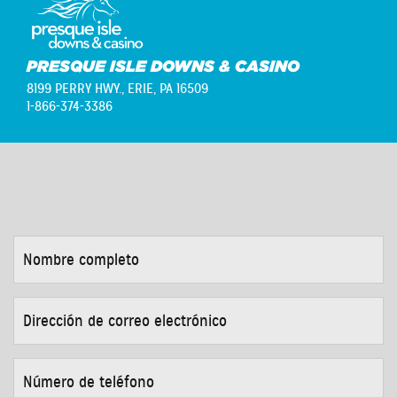
PRESQUE ISLE DOWNS & CASINO
8199 PERRY HWY.,
ERIE, PA 16509
1-866-374-3386
NOMBRE
COMPLETO
*
DIRECCIÓN
DE
CORREO
ELECTRÓNICO
*
NÚMERO
DE