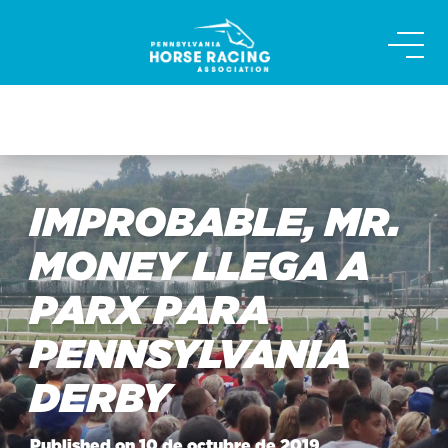
Skip
to
content
IMPROBABLE, MR.
MONEY LLEGA A
PARX PARA
PENNSYLVANIA
DERBY
Published on 10 de octubre de 2019