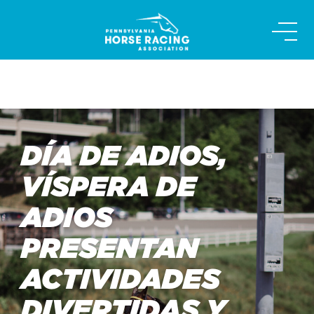
Skip
to
content
DÍA DE ADIOS,
VÍSPERA DE
ADIOS
PRESENTAN
ACTIVIDADES
DIVERTIDAS Y