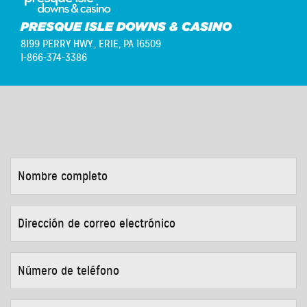
PRESQUE ISLE DOWNS & CASINO
8199 PERRY HWY.,
ERIE, PA 16509
1-866-374-3386
NOMBRE
COMPLETO
*
DIRECCIÓN
DE
CORREO
ELECTRÓNICO
*
NÚMERO
DE
TELÉFONO
*
MOTIVO