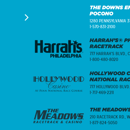
THE DOWNS E
POCONO
1280 PENNSYLVANIA 3
1-570-831-2100
HARRAH’S® PH
RACETRACK
777 HARRAH'S BLVD.,
C
1-800-480-8020
HOLLYWOOD C
NATIONAL RA
777 HOLLYWOOD BLVD.
1-717-469-2211
THE MEADOWS
210 RACETRACK RD.,
W
1-877-824-5050