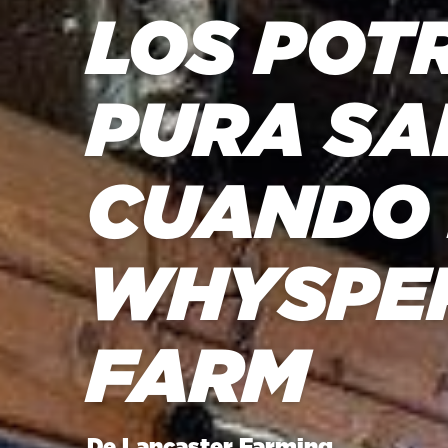
LOS POT
PURA SA
CUANDO 
WHYSPE
FARM
De Lancaster Farming