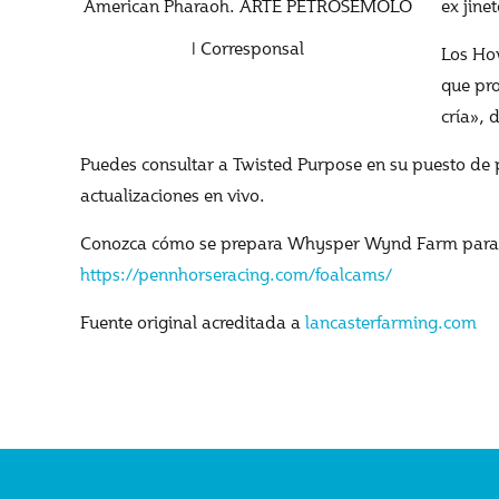
American Pharaoh. ARTE PETROSEMOLO
ex jine
| Corresponsal
Los How
que pr
cría», 
Puedes consultar a Twisted Purpose en su puesto de 
actualizaciones en vivo.
Conozca cómo se prepara Whysper Wynd Farm para la
https://pennhorseracing.com/foalcams/
Fuente original acreditada a
lancasterfarming.com