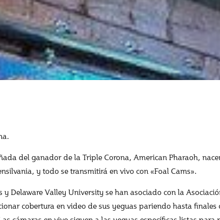
na.
ñada del ganador de la Triple Corona, American Pharaoh, nacer
ilvania, y todo se transmitirá en vivo con «Foal Cams».
 y Delaware Valley University se han asociado con la Asociació
ionar cobertura en video de sus yeguas pariendo hasta finales
Las cámaras en vivo siguen a las yeguas específicas listas para p