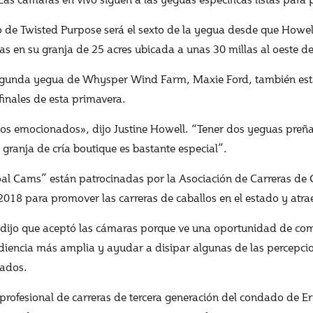
o de Twisted Purpose será el sexto de la yegua desde que Howell
s en su granja de 25 acres ubicada a unas 30 millas al oeste de 
egunda yegua de Whysper Wind Farm, Maxie Ford, también est
 finales de esta primavera.
os emocionados», dijo Justine Howell. “Tener dos yeguas preñ
 granja de cría boutique es bastante especial”.
al Cams” están patrocinadas por la Asociación de Carreras de Ca
2018 para promover las carreras de caballos en el estado y atra
 dijo que aceptó las cámaras porque ve una oportunidad de com
iencia más amplia y ayudar a disipar algunas de las percepcio
tados.
profesional de carreras de tercera generación del condado de Er