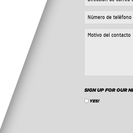
DE
CORREO
ELECTRÓNICO
NÚMERO
*
DE
TELÉFONO
*
MOTIVO
DEL
CONTACTO
*
SIGN UP FOR OUR 
YES!
CAPTCHA