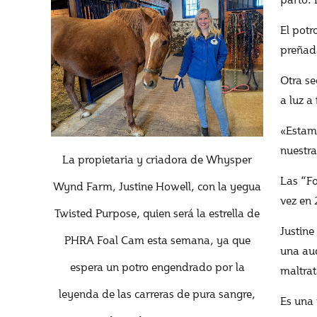
El potr
preñada
Otra s
a luz a
«Estam
nuestra
La propietaria y criadora de Whysper
Las “Fo
Wynd Farm, Justine Howell, con la yegua
vez en 
Twisted Purpose, quien será la estrella de
Justine
PHRA Foal Cam esta semana, ya que
una aud
espera un potro engendrado por la
maltra
leyenda de las carreras de pura sangre,
Es una 