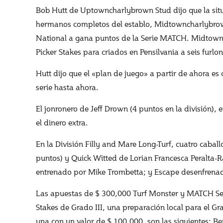
Bob Hutt de Uptowncharlybrown Stud dijo que la situa
hermanos completos del establo, Midtowncharlybrown
National a gana puntos de la Serie MATCH. Midtownc
Picker Stakes para criados en Pensilvania a seis furlo
Hutt dijo que el «plan de juego» a partir de ahora 
serie hasta ahora.
El jonronero de Jeff Drown (4 puntos en la división),
el dinero extra.
En la División Filly and Mare Long-Turf, cuatro cabal
puntos) y Quick Witted de Lorian Francesca Peralta-R
entrenado por Mike Trombetta; y Escape desenfrenado
Las apuestas de $ 300,000 Turf Monster y MATCH Seri
Stakes de Grado III, una preparación local para el 
una con un valor de $ 100,000, son las siguientes: Be