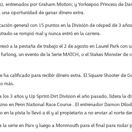
os), entrenados por Graham Motion; y Yorkiepoo Princess de Da
a una oportunidad de ganar dinero extra.
cación general con 15 puntos en la División de césped de 3 años y
astrado se rompió mal y nunca entró en la carrera.
só a la pestaña de trabajo el 2 de agosto en Laurel Park con un
urlong, un evento de la Serie MATCH, o el Stakes Monster de cé
ue ha calificado para recibir dinero extra. El Square Shooter de
no más.
 los 3 años y Up Sprint-Dirt Division el año pasado, lidera la 
asino en Penn National Race Course . El entrenador Damon Dilod
n la pista lo llevó a él y al propietario a no enviar al norte de
a la serie en Parx y luego a Monmouth para el final para rodar po