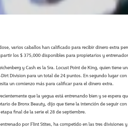
se, varios caballos han calificado para recibir dinero extra p
artir los $ 375,000 disponibles para propietarios y entrenador
Reichenberg y Cash es la Sra. Locust Point de King, quien tiene u
int-Dirt Division para un total de 24 puntos. En segundo lugar c
esita un comienzo más para calificar para el dinero extra.
jo recientemente que la yegua está entrenando bien y se espera 
tario de Bronx Beauty, dijo que tiene la intención de seguir co
etapa final de la serie el 28 de septiembre.
ntrenado por Flint Stites, ha competido en las tres divisiones 