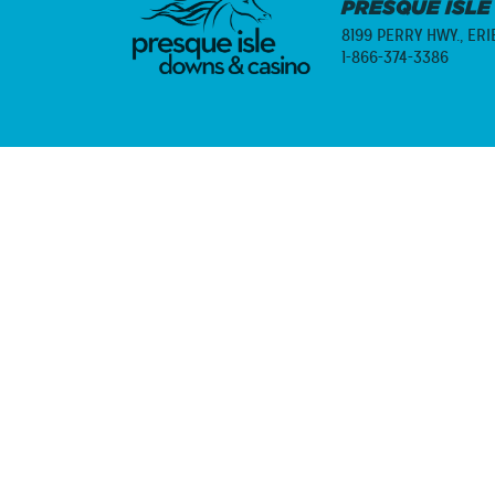
PRESQUE ISLE
8199 PERRY HWY.,
ERI
1-866-374-3386