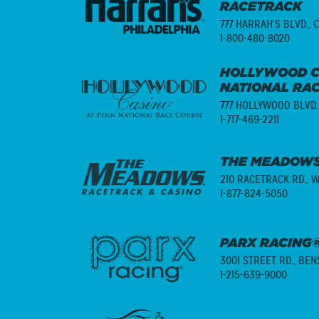
RACETRACK
777 HARRAH'S BLVD.,
C
1-800-480-8020
HOLLYWOOD C
NATIONAL RA
777 HOLLYWOOD BLVD.
1-717-469-2211
THE MEADOWS
210 RACETRACK RD.,
W
1-877-824-5050
PARX RACING®
3001 STREET RD.,
BENS
1-215-639-9000