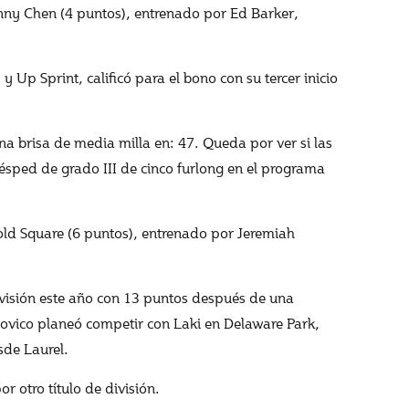
nny Chen (4 puntos), entrenado por Ed Barker,
 Up Sprint, calificó para el bono con su tercer inicio
a brisa de media milla en: 47. Queda por ver si las
sped de grado III de cinco furlong en el programa
 Gold Square (6 puntos), entrenado por Jeremiah
división este año con 13 puntos después de una
ovico planeó competir con Laki en Delaware Park,
sde Laurel.
r otro título de división.