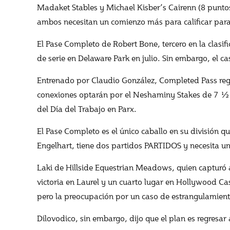
Madaket Stables y Michael Kisber’s Cairenn (8 punt
ambos necesitan un comienzo más para calificar par
El Pase Completo de Robert Bone, tercero en la clasifi
de serie en Delaware Park en julio. Sin embargo, el c
Entrenado por Claudio González, Completed Pass regre
conexiones optarán por el Neshaminy Stakes de 7 ½ f
del Día del Trabajo en Parx.
El Pase Completo es el único caballo en su división q
Engelhart, tiene dos partidos PARTIDOS y necesita u
Laki de Hillside Equestrian Meadows, quien capturó a
victoria en Laurel y un cuarto lugar en Hollywood C
pero la preocupación por un caso de estrangulamiento e
Dilovodico, sin embargo, dijo que el plan es regresar 