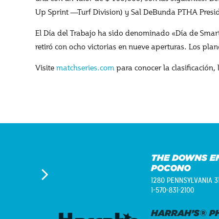
Up Sprint —Turf Division) y Sal DeBunda PTHA Preside
El Día del Trabajo ha sido denominado «Día de Smarty
retiró con ocho victorias en nueve aperturas. Los plan
Visite
matchseries.com
para conocer la clasificación, 
THE DOWNS E
POCONO
1280 PENNSYLVANIA 3
1-570-831-2100
HARRAH’S® PH