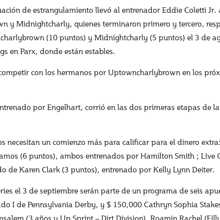
ción de estrangulamiento llevó al entrenador Eddie Coletti Jr.
 y Midnightcharly, quienes terminaron primero y tercero, resp
harlybrown (10 puntos) y Midnightcharly (5 puntos) el 3 de ag
ngs en Parx, donde están estables.
es competir con los hermanos por Uptowncharlybrown en los pró
 entrenado por Engelhart, corrió en las dos primeras etapas de la
los necesitan un comienzo más para calificar para el dinero ext
amos (6 puntos), ambos entrenados por Hamilton Smith ; Live Oa
 de Karen Clark (3 puntos), entrenado por Kelly Lynn Deiter.
es el 3 de septiembre serán parte de un programa de seis apue
Grado I de Pennsylvania Derby, y $ 150,000 Cathryn Sophia Sta
nsalem (3 años y Up Sprint – Dirt Division), Roamin Rachel (Fill