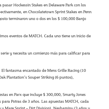
 a pasar Hockessin Stakes en Delaware Park con los
ectivamente, en Chocolatetown Sprint Stakes en Penn
osto terminaron uno o dos en los $ 100,000 Banjo
ximos eventos de MATCH. Cada uno tiene un inicio de
 serie y necesita un comienzo más para calificar para
ra: El fantasma encantado de Mens Grille Racing (10
k Plantation’s Souper Striking (6 puntos),
stas en Parx que incluye $ 300,000, Smarty Jones
kes para Potras de 3 años. Las apuestas MATCH, cada
y y Mare Sprint – Dirt Division), Neshaminy (3 años y