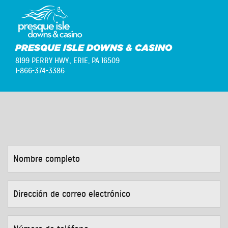
PRESQUE ISLE DOWNS & CASINO
8199 PERRY HWY.,
ERIE, PA 16509
1-866-374-3386
NOMBRE
COMPLETO
*
DIRECCIÓN
DE
CORREO
ELECTRÓNICO
*
NÚMERO