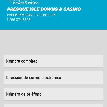
PRESQUE ISLE DOWNS & CASINO
8199 PERRY HWY.,
ERIE, PA 16509
1-866-374-3386
NOMBRE
COMPLETO
*
DIRECCIÓN
DE
CORREO
ELECTRÓNICO
*
NÚMERO
DE
TELÉFONO
*
MOTIVO