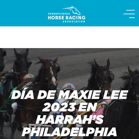
Skip
to
content
DÍA DE MAXIE LEE
2023 EN
HARRAH’S
PHILADELPHIA