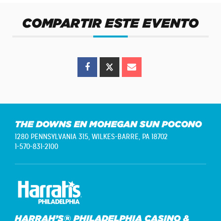
COMPARTIR ESTE EVENTO
THE DOWNS EN MOHEGAN SUN POCONO
1280 PENNSYLVANIA 315,
WILKES-BARRE, PA 18702
1-570-831-2100
HARRAH’S® PHILADELPHIA CASINO &