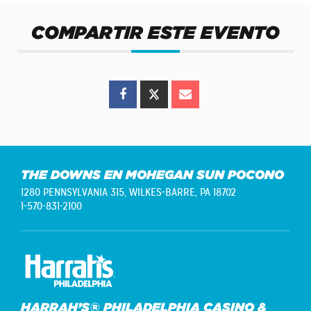
COMPARTIR ESTE EVENTO
THE DOWNS EN MOHEGAN SUN POCONO
1280 PENNSYLVANIA 315,
WILKES-BARRE, PA 18702
1-570-831-2100
HARRAH’S® PHILADELPHIA CASINO &