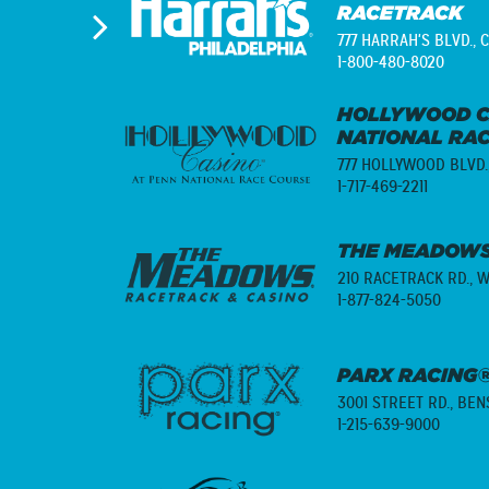
RACETRACK
777 HARRAH'S BLVD.,
C
1-800-480-8020
HOLLYWOOD C
NATIONAL RA
777 HOLLYWOOD BLVD.
1-717-469-2211
THE MEADOWS
210 RACETRACK RD.,
W
1-877-824-5050
PARX RACING®
3001 STREET RD.,
BENS
1-215-639-9000