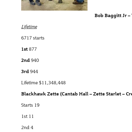
Bob Baggitt Jr – 
Lifetime
6717 starts
877
1st
940
2nd
944
3rd
Lifetime $11,348,448
Blackhawk Zette (Cantab Hall – Zette Starlet – C
Starts 19
1st 11
2nd 4