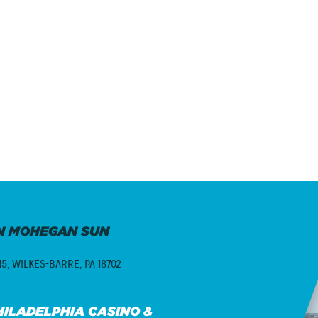
N MOHEGAN SUN
15,
WILKES-BARRE, PA 18702
ILADELPHIA CASINO &