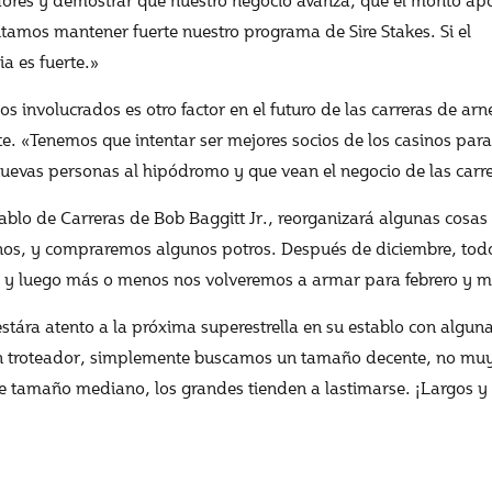
tamos mantener fuerte nuestro programa de Sire Stakes. Si el
ia es fuerte.»
s involucrados es otro factor en el futuro de las carreras de arn
te. «Tenemos que intentar ser mejores socios de los casinos para
 nuevas personas al hipódromo y que vean el negocio de las carr
ablo de Carreras de Bob Baggitt Jr., reorganizará algunas cosas
os, y compraremos algunos potros. Después de diciembre, todo
, y luego más o menos nos volveremos a armar para febrero y 
estára atento a la próxima superestrella en su establo con algu
un troteador, simplemente buscamos un tamaño decente, no mu
de tamaño mediano, los grandes tienden a lastimarse. ¡Largos y