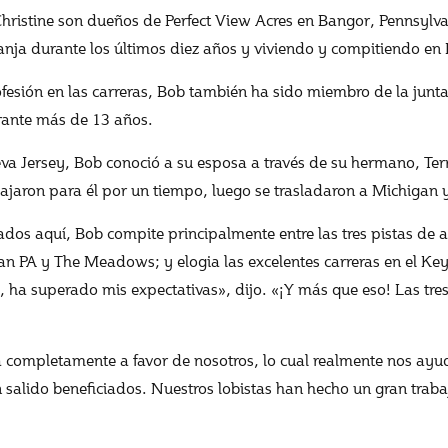
hristine son dueños de Perfect View Acres en Bangor, Pennsylva
anja durante los últimos diez años y viviendo y compitiendo en 
esión en las carreras, Bob también ha sido miembro de la junta 
rante más de 13 años.
va Jersey, Bob conoció a su esposa a través de su hermano, Terr
ajaron para él por un tiempo, luego se trasladaron a Michigan y
zados aquí, Bob compite principalmente entre las tres pistas de 
PA y The Meadows; y elogia las excelentes carreras en el Key
 ha superado mis expectativas», dijo. «¡Y más que eso! Las tres 
ompletamente a favor de nosotros, lo cual realmente nos ayuda»
alido beneficiados. Nuestros lobistas han hecho un gran trabajo 