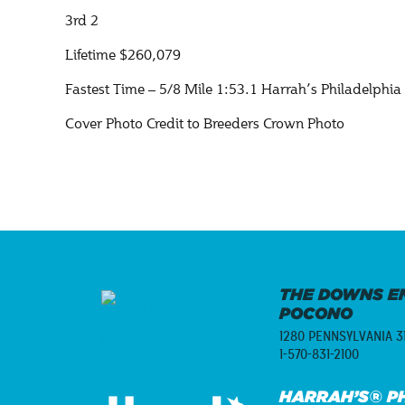
3rd 2
Lifetime $260,079
Fastest Time – 5/8 Mile 1:53.1 Harrah’s Philadelphia
Cover Photo Credit to Breeders Crown Photo
THE DOWNS E
POCONO
1280 PENNSYLVANIA 3
1-570-831-2100
HARRAH’S® PH