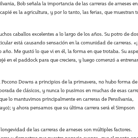
vania, Bob señala la importancia de las carreras de arneses en l
pié es la agricultura, y por lo tanto, las ferias, que muestran t
muchos caballos excelentes a lo largo de los años. Su potro de 
icular está causando sensación en la comunidad de carreras. «
o. Me gustó lo que vi en él, la forma en que trotaba. Su aspec
 dejé en el paddock para que creciera, y luego comenzó a entren
en Pocono Downs a principios de la primavera, no hubo forma de
orada de clásicos, y nunca lo pusimos en muchas de esas carr
que lo mantuvimos principalmente en carreras de Pensilvania,
ayo); y ahora pensamos que su última carrera será el Simpson
 longevidad de las carreras de arneses son múltiples factores.
dores y demostrar que nuestro negocio avanza, que el monto ap