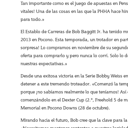
Tan importante como es el juego de apuestas en Pensil
vitales! Una de las cosas en las que la PHHA hace hinca
para todo.»
El Establo de Carreras de Bob Baggitt Jr. ha tenido 
2013 en Pocono. Esta temporada, un trotador en part
sorpresa! Lo compramos en noviembre de su segundo añ
oferta para comprarlo y pero nunca lo corrí. Solo lo
nuestras expectativas.»
Desde una exitosa victoria en la Serie Bobby Weiss 
detener a este tremendo troteador. «Comenzó la temp
porque ¡no sabíamos realmente lo que teníamos! Así 
comenzándolo en el Dexter Cup (2.º, Freehold 5 de m
Memorial en Pocono Downs (28 de octubre).
Mirando hacia el futuro, Bob cree que la clave para la
«Necesitamos mantener contentos a nuestros legisla