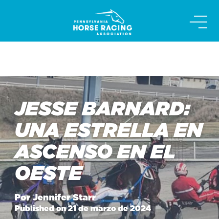
Skip
to
content
JESSE BARNARD:
UNA ESTRELLA EN
ASCENSO EN EL
OESTE
Por Jennifer Starr
Published on 21 de marzo de 2024