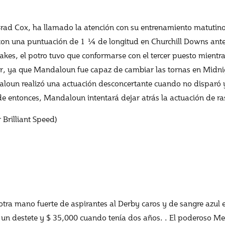
Brad Cox, ha llamado la atención con su entrenamiento matutin
 una puntuación de 1 ¼ de longitud en Churchill Downs antes d
Stakes, el potro tuvo que conformarse con el tercer puesto mient
onar, ya que Mandaloun fue capaz de cambiar las tornas en Midn
loun realizó una actuación desconcertante cuando no disparó y
e entonces, Mandaloun intentará dejar atrás la actuación de ra
Brilliant Speed)
 otra mano fuerte de aspirantes al Derby caros y de sangre azul 
un destete y $ 35,000 cuando tenía dos años. . El poderoso Med