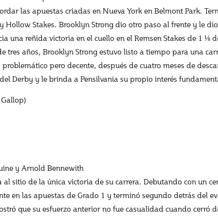
ordar las apuestas criadas en Nueva York en Belmont Park. Term
 Hollow Stakes. Brooklyn Strong dio otro paso al frente y le di
a una reñida victoria en el cuello en el Remsen Stakes de 1 ⅛
e tres años, Brooklyn Strong estuvo listo a tiempo para una car
 problemático pero decente, después de cuatro meses de desc
del Derby y le brinda a Pensilvania su propio interés fundament
 Gallop)
quine y Arnold Bennewith
 al sitio de la única victoria de su carrera. Debutando con un 
te en las apuestas de Grado 1 y terminó segundo detrás del ev
stró que su esfuerzo anterior no fue casualidad cuando cerró d