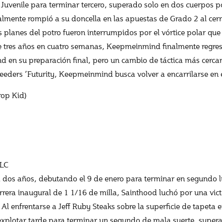
p Juvenile para terminar tercero, superado solo en dos cuerpos 
mente rompió a su doncella en las apuestas de Grado 2 al cerr
 planes del potro fueron interrumpidos por el vórtice polar que s
e tres años en cuatro semanas, Keepmeinmind finalmente regres
nd en su preparación final, pero un cambio de táctica más cercano
reeders ’Futurity, Keepmeinmind busca volver a encarrilarse en 
op Kid)
LLC
ía dos años, debutando el 9 de enero para terminar en segundo 
rrera inaugural de 1 1/16 de milla, Sainthood luchó por una vi
. Al enfrentarse a Jeff Ruby Steaks sobre la superficie de tapet
explotar tarde para terminar un segundo de mala suerte, supera