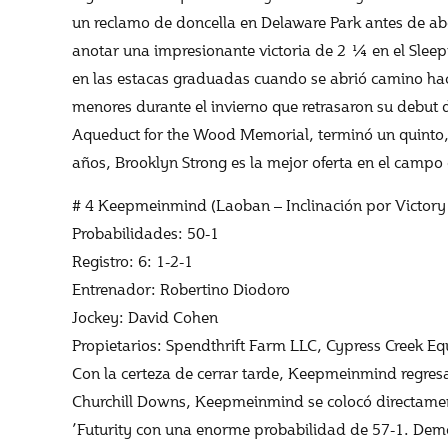
un reclamo de doncella en Delaware Park antes de ab
anotar una impresionante victoria de 2 ¼ en el Sleepy
en las estacas graduadas cuando se abrió camino haci
menores durante el invierno que retrasaron su debut d
Aqueduct for the Wood Memorial, terminó un quinto,
años, Brooklyn Strong es la mejor oferta en el campo 
# 4 Keepmeinmind (Laoban – Inclinación por Victory
Probabilidades: 50-1
Registro: 6: 1-2-1
Entrenador: Robertino Diodoro
Jockey: David Cohen
Propietarios: Spendthrift Farm LLC, Cypress Creek E
Con la certeza de cerrar tarde, Keepmeinmind regresa
Churchill Downs, Keepmeinmind se colocó directamen
’Futurity con una enorme probabilidad de 57-1. Demo