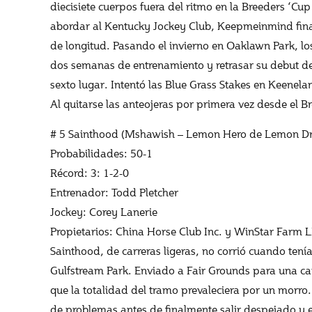
diecisiete cuerpos fuera del ritmo en la Breeders ‘Cu
abordar al Kentucky Jockey Club, Keepmeinmind final
de longitud. Pasando el invierno en Oaklawn Park, los
dos semanas de entrenamiento y retrasar su debut d
sexto lugar. Intentó las Blue Grass Stakes en Keenela
Al quitarse las anteojeras por primera vez desde el B
# 5 Sainthood (Mshawish – Lemon Hero de Lemon Dr
Probabilidades: 50-1
Récord: 3: 1-2-0
Entrenador: Todd Pletcher
Jockey: Corey Lanerie
Propietarios: China Horse Club Inc. y WinStar Farm 
Sainthood, de carreras ligeras, no corrió cuando ten
Gulfstream Park. Enviado a Fair Grounds para una ca
que la totalidad del tramo prevaleciera por un morro
de problemas antes de finalmente salir despejado y 