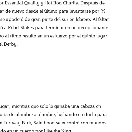
por Essential Quality y Hot Rod Charlie. Después de
ar de nuevo desde el último para levantarse por ¾
e apoderó de gran parte del sur en febrero. Al faltar
ó a Rebel Stakes para terminar en un decepcionante
 al ritmo resultó en un esfuerzo por el quinto lugar.
el Derby.
lugar, mientras que solo le ganaba una cabeza en
ctoria de alambre a alambre, luchando en duelo para
a en Turfway Park, Sainthood se encontró con mundos
do en un cuerpo por Like the King.