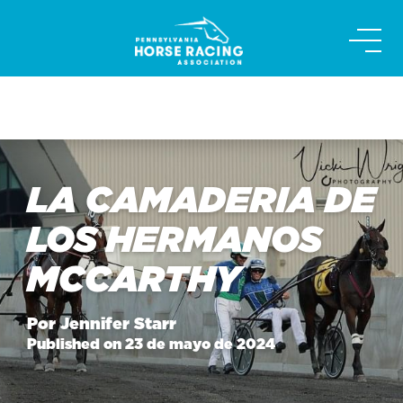
Skip
to
content
LA CAMADERIA DE
LOS HERMANOS
MCCARTHY
Por Jennifer Starr
Published on 23 de mayo de 2024