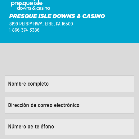
PRESQUE ISLE DOWNS & CASINO
8199 PERRY HWY.,
ERIE, PA 16509
1-866-374-3386
NOMBRE
COMPLETO
*
DIRECCIÓN
DE
CORREO
ELECTRÓNICO
*
NÚMERO
DE
TELÉFONO
*