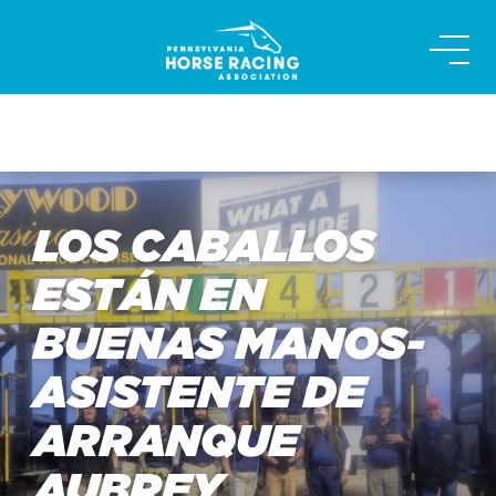
Skip
to
content
LOS CABALLOS
ESTÁN EN
BUENAS MANOS-
ASISTENTE DE
ARRANQUE
AUBREY