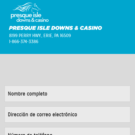
PRESQUE ISLE DOWNS & CASINO
8199 PERRY HWY.,
ERIE, PA 16509
1-866-374-3386
NOMBRE
COMPLETO
*
DIRECCIÓN
DE
CORREO
ELECTRÓNICO
*
NÚMERO