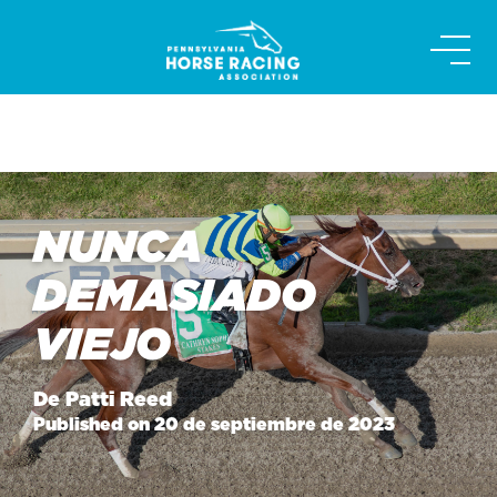
Skip
to
content
NUNCA
DEMASIADO
VIEJO
De Patti Reed
Published on 20 de septiembre de 2023