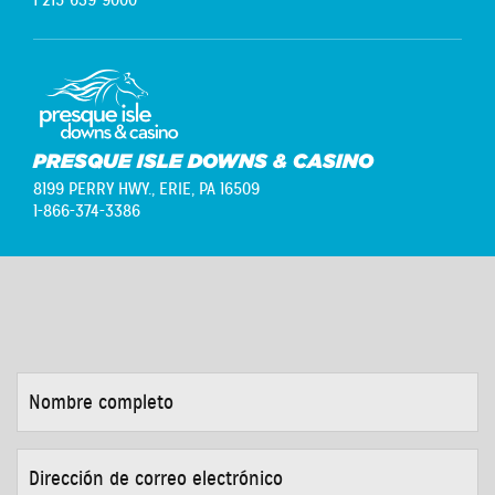
PRESQUE ISLE DOWNS & CASINO
8199 PERRY HWY.,
ERIE, PA 16509
1-866-374-3386
NOMBRE
COMPLETO
*
DIRECCIÓN
DE