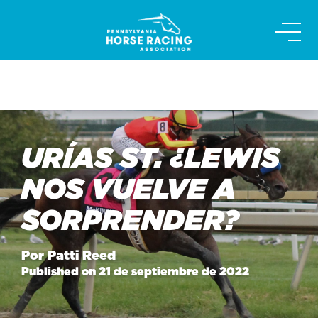
Skip
to
content
URÍAS ST. ¿LEWIS
NOS VUELVE A
SORPRENDER?
Por Patti Reed
Published on 21 de septiembre de 2022