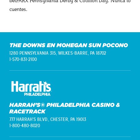
betPARX Pennsylvania Derby & Cotillion Day. Nunca lo
cuentes.
THE DOWNS EN MOHEGAN SUN POCONO
1280 PENNSYLVANIA 315,
WILKES-BARRE, PA 18702
1-570-831-2100
HARRAH’S® PHILADELPHIA CASINO &
RACETRACK
777 HARRAH'S BLVD.,
CHESTER, PA 19013
1-800-480-8020