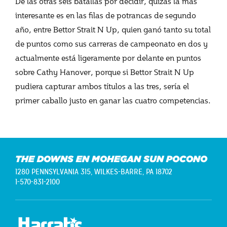
De las otras seis batallas por decidir, quizás la más
interesante es en las filas de potrancas de segundo
año, entre Bettor Strait N Up, quien ganó tanto su total
de puntos como sus carreras de campeonato en dos y
actualmente está ligeramente por delante en puntos
sobre Cathy Hanover, porque si Bettor Strait N Up
pudiera capturar ambos títulos a las tres, sería el
primer caballo justo en ganar las cuatro competencias.
THE DOWNS EN MOHEGAN SUN POCONO
1280 PENNSYLVANIA 315,
WILKES-BARRE, PA 18702
1-570-831-2100