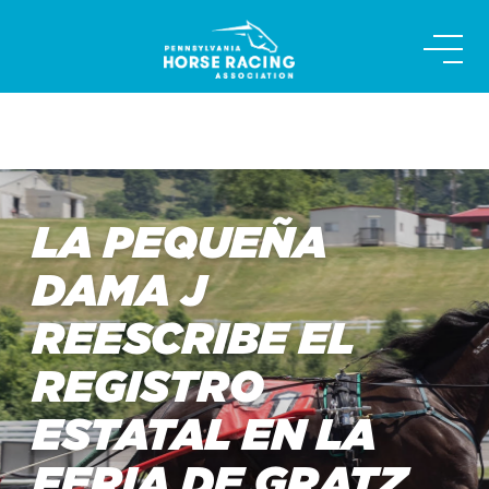
Skip
to
content
LA PEQUEÑA
DAMA J
REESCRIBE EL
REGISTRO
ESTATAL EN LA
FERIA DE GRATZ