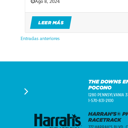
Ago 8, 2024
LEER MÁS
Navegación
Entradas anteriores
de
entradas
THE DOWNS E
POCONO
1280 PENNSYLVANIA 3
1-570-831-2100
HARRAH’S® PH
RACETRACK
777 HARRAH'S BLVD.,
C