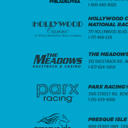
1-800-480-8020
HOLLYWOOD C
NATIONAL RA
777 HOLLYWOOD BLVD.
1-717-469-2211
THE MEADOWS
210 RACETRACK RD.,
W
1-877-824-5050
PARX RACING®
3001 STREET RD.,
BENS
1-215-639-9000
PRESQUE ISLE
8199 PERRY HWY.,
ERI