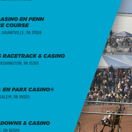
ASINO EN PENN
CE COURSE
,
GRANTVILLE, PA 17028
 RACETRACK & CASINO
ASHINGTON, PA 15301
 EN PARX CASINO®
ALEM, PA 19020
 DOWNS & CASINO
E, PA 16509