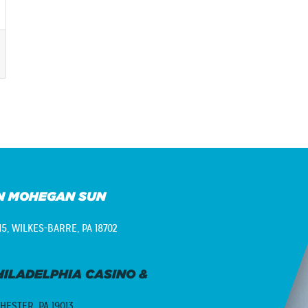
N MOHEGAN SUN
15,
WILKES-BARRE, PA 18702
ILADELPHIA CASINO &
HESTER, PA 19013