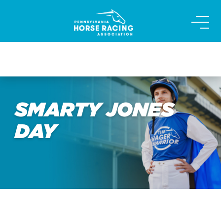
Skip
to
content
SMARTY JONES
DAY